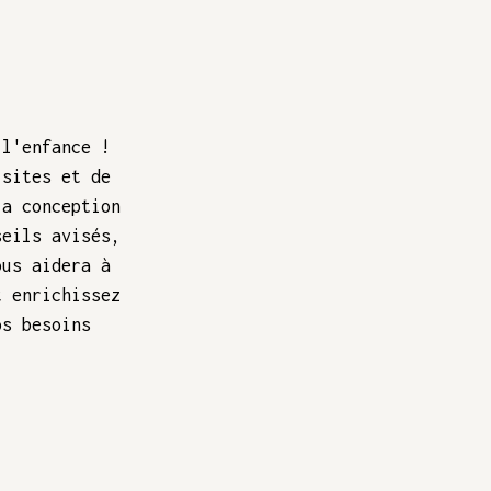
 l'enfance !
 sites et de
la conception
seils avisés,
ous aidera à
t enrichissez
os besoins